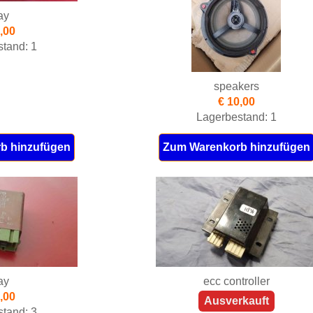
ay
,00
tand: 1
speakers
€ 10,00
Lagerbestand: 1
b hinzufügen
Zum Warenkorb hinzufügen
ay
ecc controller
,00
Ausverkauft
tand: 3