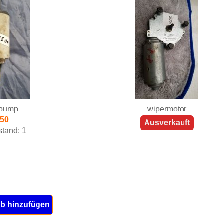
 pump
wipermotor
,50
Ausverkauft
tand: 1
b hinzufügen