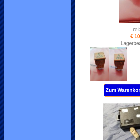
rel
€ 10
Lagerbes
Zum Warenkor