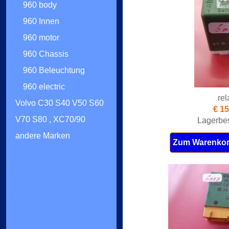
960 body
960 Innen
960 motor
960 Chassis
960 Beleuchtung
960 electric
rel
Volvo C30 S40 V50 S60
€ 15
V70 S80 , XC70/90
Lagerbes
andere Marken
Zum Warenkor