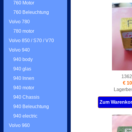
760 Motor
760 Beleuchtung
Volvo 780
780 motor
Volvo 850 / S70 / V70
Volvo 940
940 body
940 glas
1362
940 Innen
€ 10
940 motor
Lagerbes
940 Chassis
Zum Warenkor
940 Beleuchtung
940 electric
Volvo 960