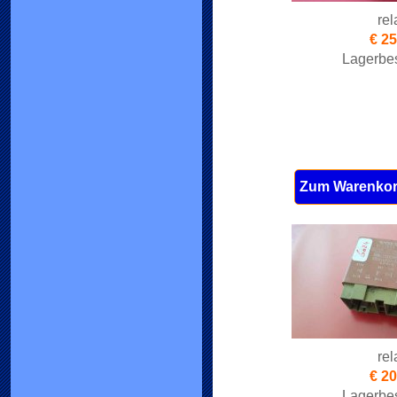
rel
€ 25
Lagerbes
Zum Warenkor
rel
€ 20
Lagerbes