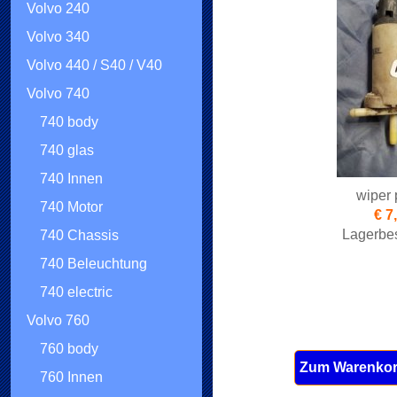
Volvo 240
Volvo 340
Volvo 440 / S40 / V40
Volvo 740
740 body
740 glas
740 Innen
wiper
740 Motor
€ 7
Lagerbes
740 Chassis
740 Beleuchtung
740 electric
Volvo 760
760 body
Zum Warenkor
760 Innen