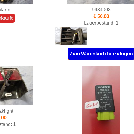
alarm
9434003
€ 50,00
kauft
Lagerbestand: 1
Zum Warenkorb hinzufügen
aklight
,00
tand: 1