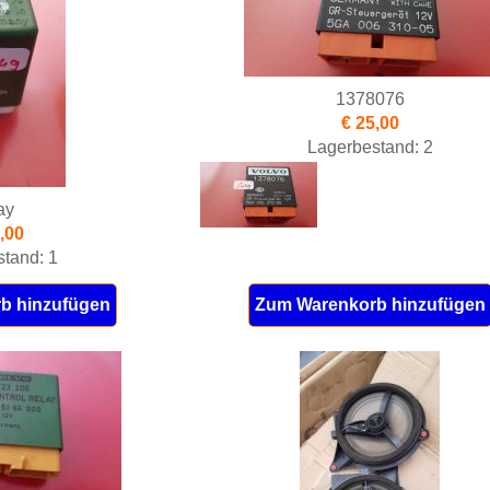
1378076
€ 25,00
Lagerbestand: 2
ay
,00
tand: 1
b hinzufügen
Zum Warenkorb hinzufügen