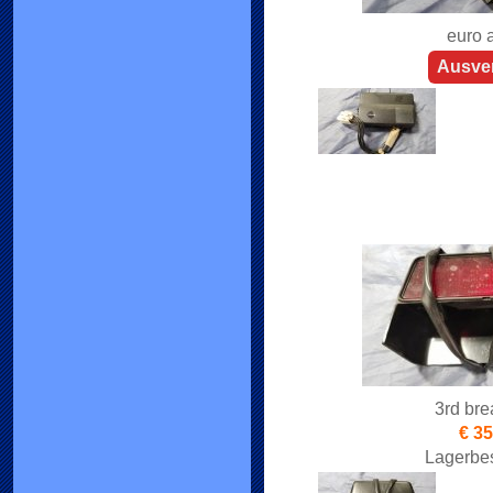
euro 
Ausver
3rd bre
€ 35
Lagerbes