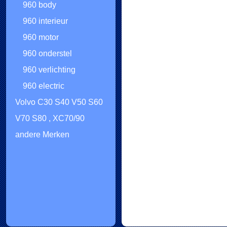
960 body
960 interieur
960 motor
960 onderstel
960 verlichting
960 electric
Volvo C30 S40 V50 S60
V70 S80 , XC70/90
andere Merken