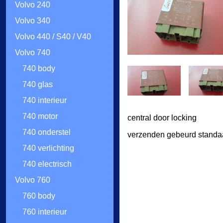
Volvo 240
Volvo 340
Volvo 440 / S40 / V40
Volvo 740
740 body
740 glas
740 interieur
740 motor
central door locking
740 onderstel
verzenden gebeurd standaa
740 verlichting
740 electrisch
Volvo 760
760 body
760 interieur