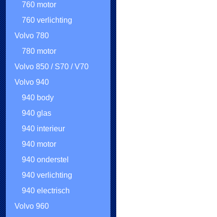
760 motor
760 verlichting
Volvo 780
780 motor
Volvo 850 / S70 / V70
Volvo 940
940 body
940 glas
940 interieur
940 motor
940 onderstel
940 verlichting
940 electrisch
Volvo 960