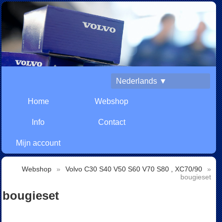
Nederlands ▼
Home
Webshop
Info
Contact
Mijn account
Webshop
»
Volvo C30 S40 V50 S60 V70 S80 , XC70/90
»
bougieset
bougieset