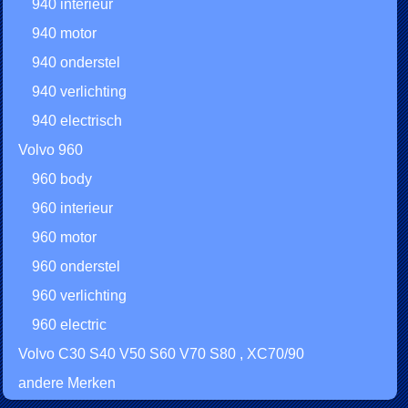
940 interieur
940 motor
940 onderstel
940 verlichting
940 electrisch
Volvo 960
960 body
960 interieur
960 motor
960 onderstel
960 verlichting
960 electric
Volvo C30 S40 V50 S60 V70 S80 , XC70/90
andere Merken