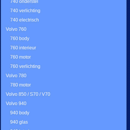
740 onderstel
740 verlichting
740 electrisch
Volvo 760
760 body
760 interieur
760 motor
760 verlichting
Volvo 780
780 motor
Volvo 850 / S70 / V70
Volvo 940
940 body
940 glas