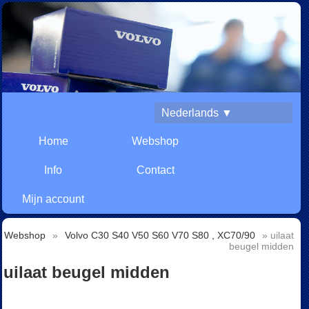
Nederlands ▼
Home
Webshop
Info
Contact
Mijn account
Webshop
»
Volvo C30 S40 V50 S60 V70 S80 , XC70/90
» uilaat
beugel midden
uilaat beugel midden