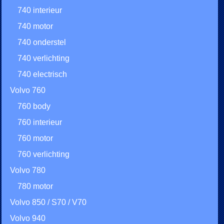
740 interieur
740 motor
740 onderstel
740 verlichting
740 electrisch
Volvo 760
760 body
760 interieur
760 motor
760 verlichting
Volvo 780
780 motor
Volvo 850 / S70 / V70
Volvo 940