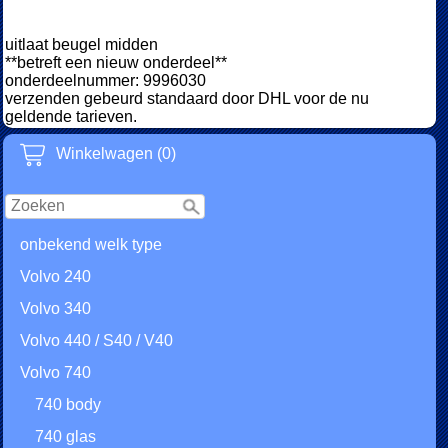
uitlaat beugel midden
**betreft een nieuw onderdeel**
onderdeelnummer: 9996030
verzenden gebeurd standaard door DHL voor de nu
geldende tarieven.
Winkelwagen (0)
onbekend welk type
Volvo 240
Volvo 340
Volvo 440 / S40 / V40
Volvo 740
740 body
740 glas