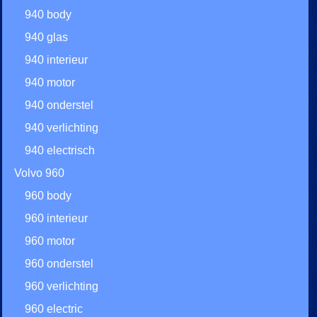
940 body
940 glas
940 interieur
940 motor
940 onderstel
940 verlichting
940 electrisch
Volvo 960
960 body
960 interieur
960 motor
960 onderstel
960 verlichting
960 electric