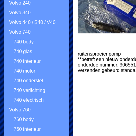
Volvo 240
Volvo 340
Volvo 440 / S40 / V40
Volvo 740
740 body
740 glas
ruitensproeier pomp
**betreft een nieuw onderd
740 interieur
onderdeelnummer: 30655
verzenden gebeurd standaa
740 motor
740 onderstel
740 verlichting
740 electrisch
Volvo 760
760 body
760 interieur