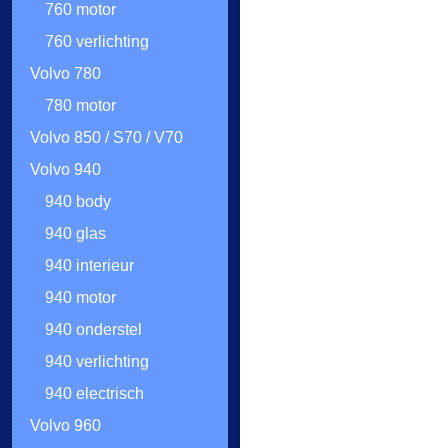
760 motor
760 verlichting
Volvo 780
780 motor
Volvo 850 / S70 / V70
Volvo 940
940 body
940 glas
940 interieur
940 motor
940 onderstel
940 verlichting
940 electrisch
Volvo 960