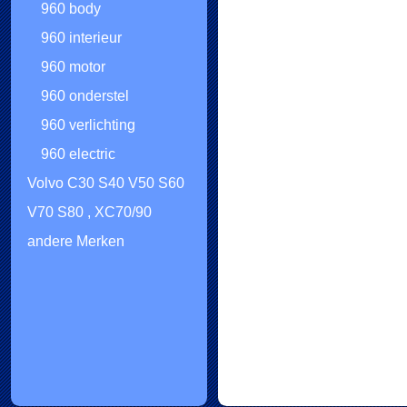
960 body
960 interieur
960 motor
960 onderstel
960 verlichting
960 electric
Volvo C30 S40 V50 S60
V70 S80 , XC70/90
andere Merken