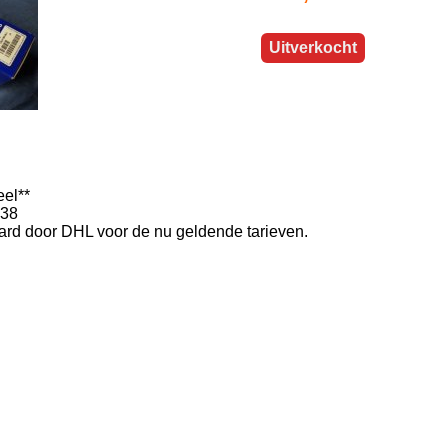
Uitverkocht
eel**
138
rd door DHL voor de nu geldende tarieven.