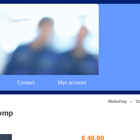
Contact
Mijn account
Webshop
»
V
pomp
€ 40,00