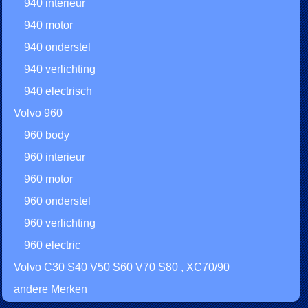
940 interieur
940 motor
940 onderstel
940 verlichting
940 electrisch
Volvo 960
960 body
960 interieur
960 motor
960 onderstel
960 verlichting
960 electric
Volvo C30 S40 V50 S60 V70 S80 , XC70/90
andere Merken