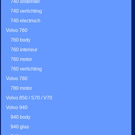
740 onderstel
740 verlichting
740 electrisch
Volvo 760
760 body
760 interieur
760 motor
760 verlichting
Volvo 780
780 motor
Volvo 850 / S70 / V70
Volvo 940
940 body
940 glas