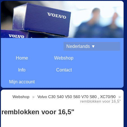
Nederlands ▼
Home
Webshop
Info
Contact
Mijn account
Webshop
»
Volvo C30 S40 V50 S60 V70 S80 , XC70/90
»
remblokken voor 16,5"
remblokken voor 16,5"