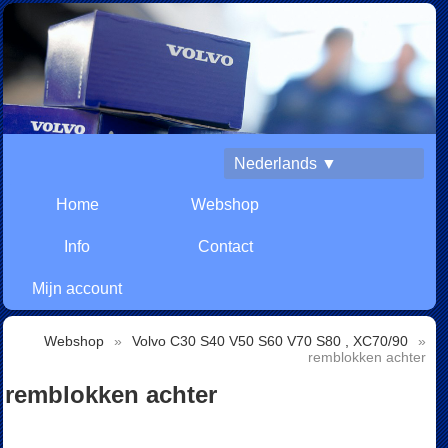
Nederlands ▼
Home
Webshop
Info
Contact
Mijn account
Webshop
»
Volvo C30 S40 V50 S60 V70 S80 , XC70/90
»
remblokken achter
remblokken achter