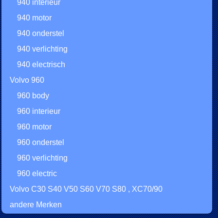
940 interieur
940 motor
940 onderstel
940 verlichting
940 electrisch
Volvo 960
960 body
960 interieur
960 motor
960 onderstel
960 verlichting
960 electric
Volvo C30 S40 V50 S60 V70 S80 , XC70/90
andere Merken