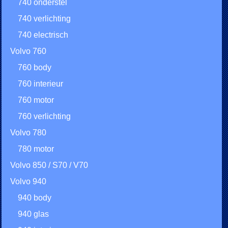
740 onderstel
740 verlichting
740 electrisch
Volvo 760
760 body
760 interieur
760 motor
760 verlichting
Volvo 780
780 motor
Volvo 850 / S70 / V70
Volvo 940
940 body
940 glas