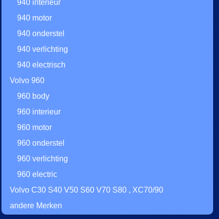
940 interieur
940 motor
940 onderstel
940 verlichting
940 electrisch
Volvo 960
960 body
960 interieur
960 motor
960 onderstel
960 verlichting
960 electric
Volvo C30 S40 V50 S60 V70 S80 , XC70/90
andere Merken