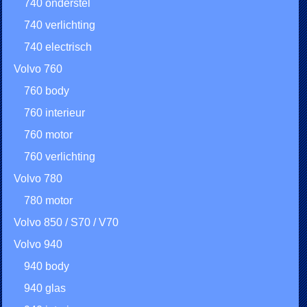
740 onderstel
740 verlichting
740 electrisch
Volvo 760
760 body
760 interieur
760 motor
760 verlichting
Volvo 780
780 motor
Volvo 850 / S70 / V70
Volvo 940
940 body
940 glas