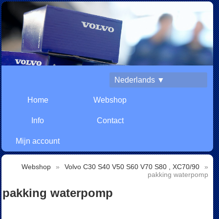
Nederlands ▼
Home
Webshop
Info
Contact
Mijn account
Webshop
»
Volvo C30 S40 V50 S60 V70 S80 , XC70/90
»
pakking waterpomp
pakking waterpomp