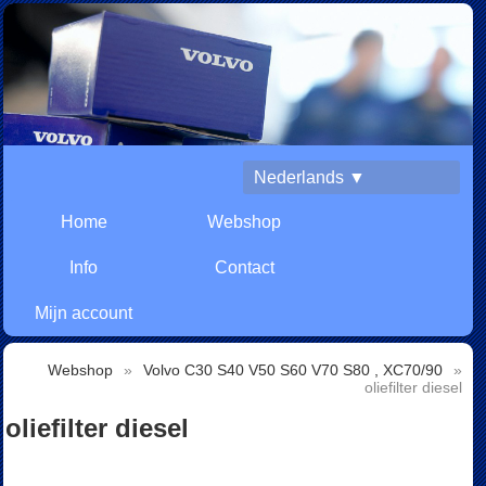
Nederlands ▼
Home
Webshop
Info
Contact
Mijn account
Webshop
»
Volvo C30 S40 V50 S60 V70 S80 , XC70/90
»
oliefilter diesel
oliefilter diesel