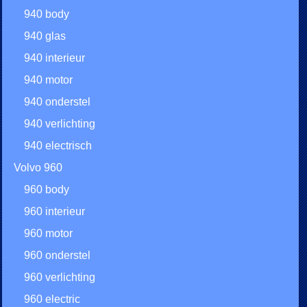
940 body
940 glas
940 interieur
940 motor
940 onderstel
940 verlichting
940 electrisch
Volvo 960
960 body
960 interieur
960 motor
960 onderstel
960 verlichting
960 electric