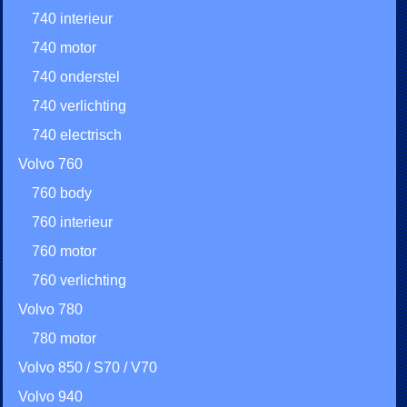
740 interieur
740 motor
740 onderstel
740 verlichting
740 electrisch
Volvo 760
760 body
760 interieur
760 motor
760 verlichting
Volvo 780
780 motor
Volvo 850 / S70 / V70
Volvo 940