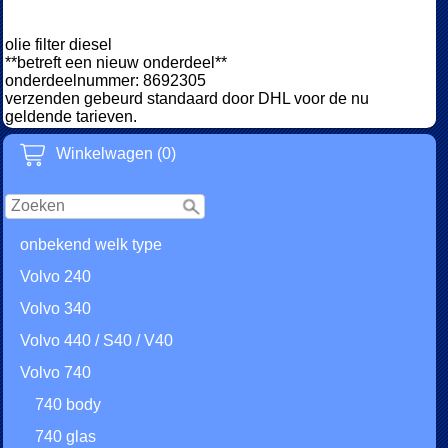
olie filter diesel
**betreft een nieuw onderdeel**
onderdeelnummer: 8692305
verzenden gebeurd standaard door DHL voor de nu
geldende tarieven.
Winkelwagen (0)
onbekend welk type
Volvo 240
Volvo 340
Volvo 440 / S40 / V40
Volvo 740
740 body
740 glas