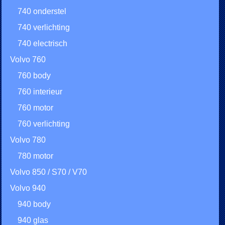
740 onderstel
740 verlichting
740 electrisch
Volvo 760
760 body
760 interieur
760 motor
760 verlichting
Volvo 780
780 motor
Volvo 850 / S70 / V70
Volvo 940
940 body
940 glas