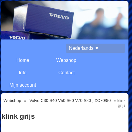
Nederlands ▼
Home
Webshop
Info
Contact
Mijn account
Webshop
»
Volvo C30 S40 V50 S60 V70 S80 , XC70/90
» klink
grijs
klink grijs