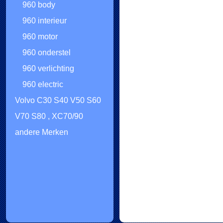
960 body
960 interieur
960 motor
960 onderstel
960 verlichting
960 electric
Volvo C30 S40 V50 S60
V70 S80 , XC70/90
andere Merken