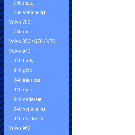
760 motor
760 verlichting
Volvo 780
780 motor
Volvo 850 / S70 / V70
Volvo 940
940 body
940 glas
940 interieur
940 motor
940 onderstel
940 verlichting
940 electrisch
Volvo 960