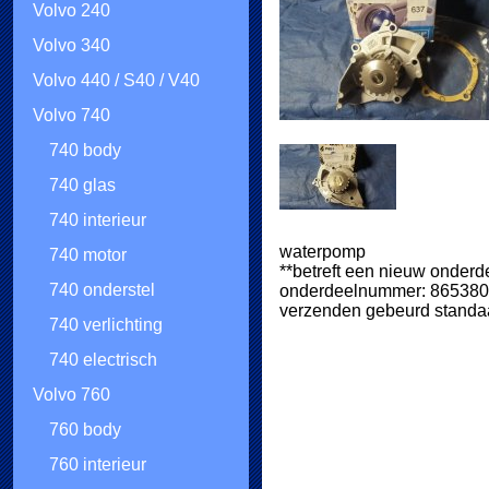
Volvo 240
Volvo 340
Volvo 440 / S40 / V40
Volvo 740
740 body
740 glas
740 interieur
waterpomp
740 motor
**betreft een nieuw onderd
740 onderstel
onderdeelnummer: 865380
verzenden gebeurd standaa
740 verlichting
740 electrisch
Volvo 760
760 body
760 interieur