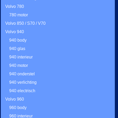
Volvo 780
780 motor
Volvo 850 / S70 / V70
Volvo 940
940 body
940 glas
940 interieur
940 motor
940 onderstel
940 verlichting
940 electrisch
Volvo 960
960 body
960 interieur