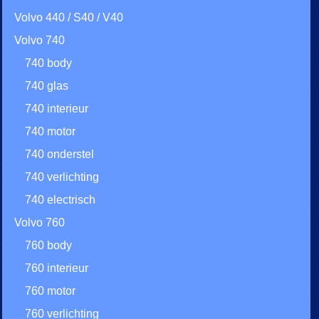
Volvo 440 / S40 / V40
Volvo 740
740 body
740 glas
740 interieur
740 motor
740 onderstel
740 verlichting
740 electrisch
Volvo 760
760 body
760 interieur
760 motor
760 verlichting