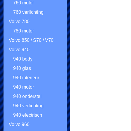
760 motor
760 verlichting
Volvo 780
780 motor
Volvo 850 / S70 / V70
Volvo 940
940 body
940 glas
940 interieur
940 motor
940 onderstel
940 verlichting
940 electrisch
Volvo 960