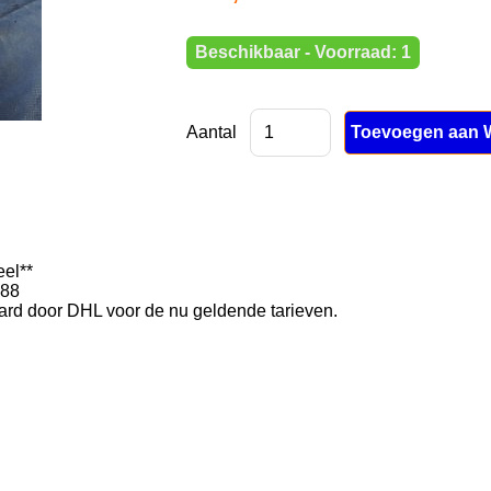
Beschikbaar - Voorraad: 1
Aantal
eel**
988
rd door DHL voor de nu geldende tarieven.