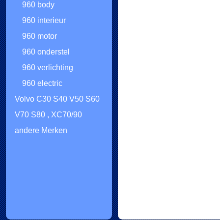
960 body
960 interieur
960 motor
960 onderstel
960 verlichting
960 electric
Volvo C30 S40 V50 S60
V70 S80 , XC70/90
andere Merken