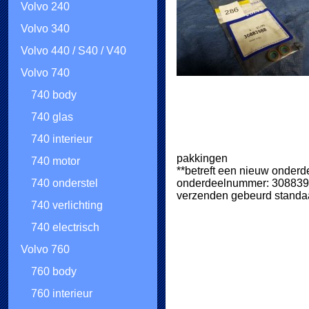
Volvo 240
Volvo 340
Volvo 440 / S40 / V40
Volvo 740
740 body
740 glas
740 interieur
pakkingen
740 motor
**betreft een nieuw onderd
onderdeelnummer: 30883
740 onderstel
verzenden gebeurd standaa
740 verlichting
740 electrisch
Volvo 760
760 body
760 interieur