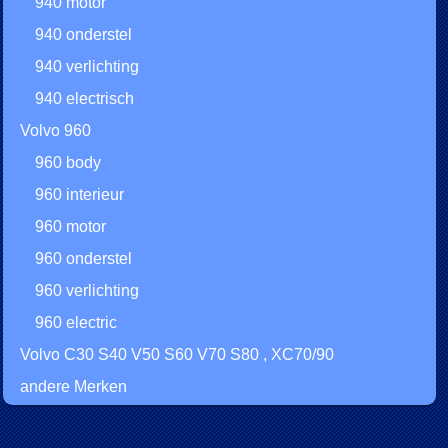
940 motor
940 onderstel
940 verlichting
940 electrisch
Volvo 960
960 body
960 interieur
960 motor
960 onderstel
960 verlichting
960 electric
Volvo C30 S40 V50 S60 V70 S80 , XC70/90
andere Merken