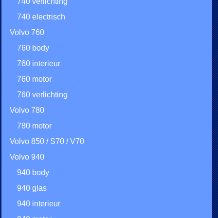
740 verlichting
740 electrisch
Volvo 760
760 body
760 interieur
760 motor
760 verlichting
Volvo 780
780 motor
Volvo 850 / S70 / V70
Volvo 940
940 body
940 glas
940 interieur