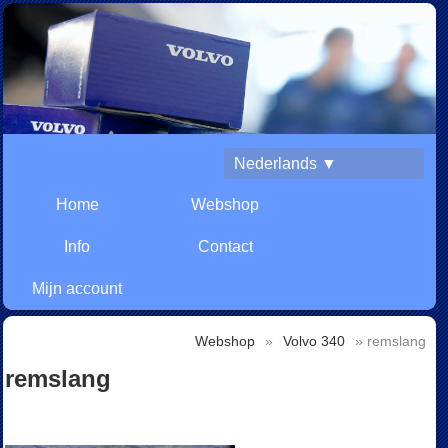
Nederlands ▼
Home
Webshop
Info
Contact
Mijn account
Webshop
»
Volvo 340
» remslang
remslang