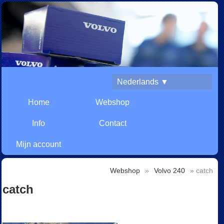
Nederlands ▼
Home
Webshop
Info
Contact
Mijn account
Webshop
»
Volvo 240
» catch
catch