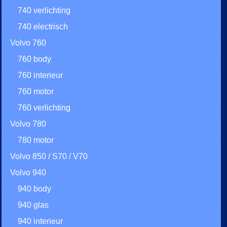
740 verlichting
740 electrisch
Volvo 760
760 body
760 interieur
760 motor
760 verlichting
Volvo 780
780 motor
Volvo 850 / S70 / V70
Volvo 940
940 body
940 glas
940 interieur