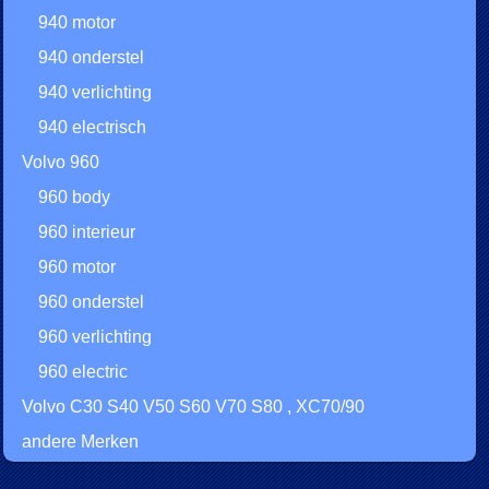
940 motor
940 onderstel
940 verlichting
940 electrisch
Volvo 960
960 body
960 interieur
960 motor
960 onderstel
960 verlichting
960 electric
Volvo C30 S40 V50 S60 V70 S80 , XC70/90
andere Merken