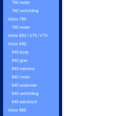
760 motor
760 verlichting
Volvo 780
780 motor
Volvo 850 / S70 / V70
Volvo 940
940 body
940 glas
940 interieur
940 motor
940 onderstel
940 verlichting
940 electrisch
Volvo 960