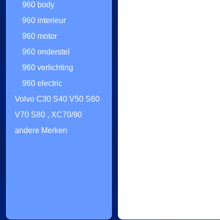
960 body
960 interieur
960 motor
960 onderstel
960 verlichting
960 electric
Volvo C30 S40 V50 S60
V70 S80 , XC70/90
andere Merken