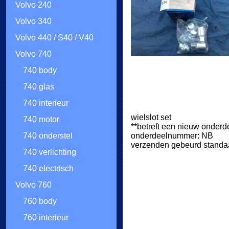
Volvo 240
Volvo 340
Volvo 440 / S40 / V40
Volvo 740
740 body
740 glas
740 interieur
wielslot set
740 motor
**betreft een nieuw onderd
onderdeelnummer: NB
740 onderstel
verzenden gebeurd standaa
740 verlichting
740 electrisch
Volvo 760
760 body
760 interieur