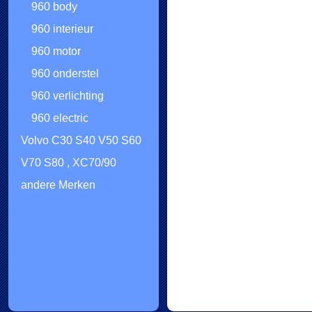
960 body
960 interieur
960 motor
960 onderstel
960 verlichting
960 electric
Volvo C30 S40 V50 S60
V70 S80 , XC70/90
andere Merken