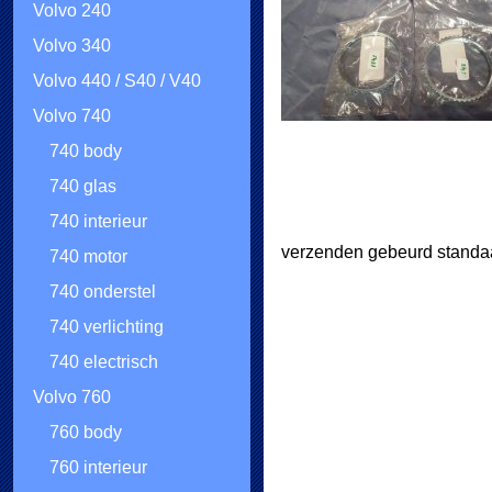
Volvo 240
Volvo 340
Volvo 440 / S40 / V40
Volvo 740
740 body
740 glas
740 interieur
verzenden gebeurd standaa
740 motor
740 onderstel
740 verlichting
740 electrisch
Volvo 760
760 body
760 interieur