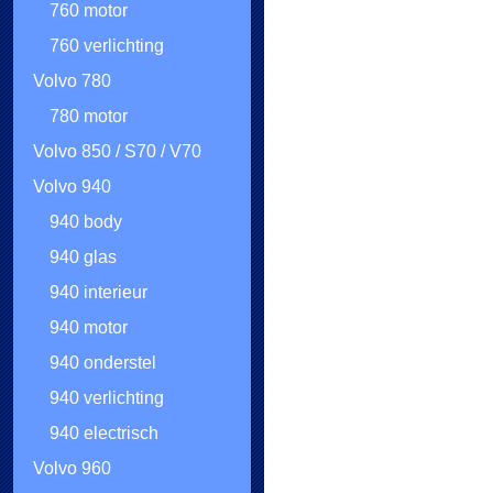
760 motor
760 verlichting
Volvo 780
780 motor
Volvo 850 / S70 / V70
Volvo 940
940 body
940 glas
940 interieur
940 motor
940 onderstel
940 verlichting
940 electrisch
Volvo 960