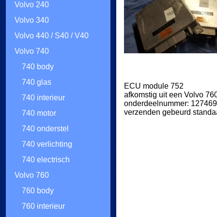
Volvo 240
Volvo 340
Volvo 440 / S40 / V40
Volvo 740
740 body
740 glas
ECU module 752
afkomstig uit een Volvo 7
740 interieur
onderdeelnummer: 1274697
verzenden gebeurd standaa
740 motor
740 onderstel
740 verlichting
740 electrisch
Volvo 760
760 body
760 interieur