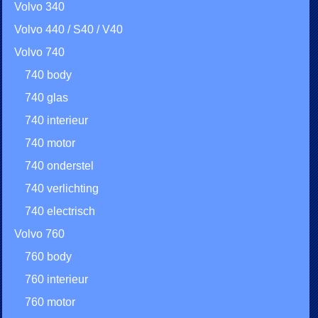
Volvo 340
Volvo 440 / S40 / V40
Volvo 740
740 body
740 glas
740 interieur
740 motor
740 onderstel
740 verlichting
740 electrisch
Volvo 760
760 body
760 interieur
760 motor