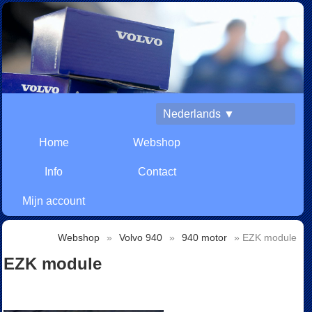
Nederlands ▼
Home
Webshop
Info
Contact
Mijn account
Webshop
»
Volvo 940
»
940 motor
» EZK module
EZK module