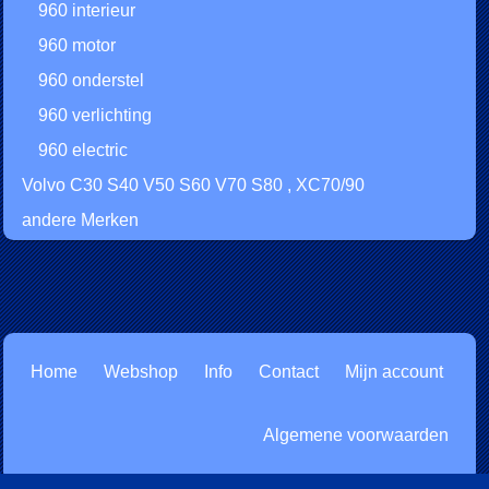
960 interieur
960 motor
960 onderstel
960 verlichting
960 electric
Volvo C30 S40 V50 S60 V70 S80 , XC70/90
andere Merken
Home
Webshop
Info
Contact
Mijn account
Algemene voorwaarden