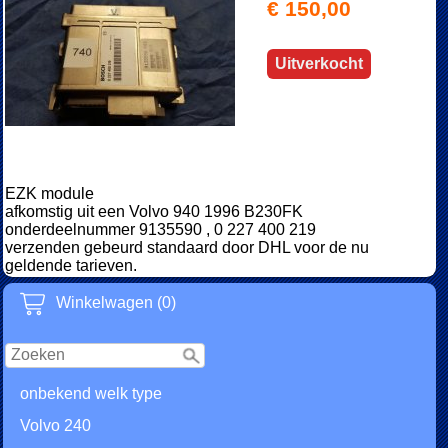
€ 150,00
Uitverkocht
EZK module
afkomstig uit een Volvo 940 1996 B230FK
onderdeelnummer 9135590 , 0 227 400 219
verzenden gebeurd standaard door DHL voor de nu
geldende tarieven.
Winkelwagen (0)
onbekend welk type
Volvo 240