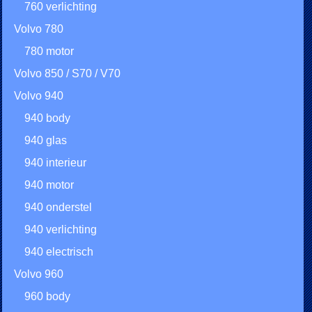
760 verlichting
Volvo 780
780 motor
Volvo 850 / S70 / V70
Volvo 940
940 body
940 glas
940 interieur
940 motor
940 onderstel
940 verlichting
940 electrisch
Volvo 960
960 body