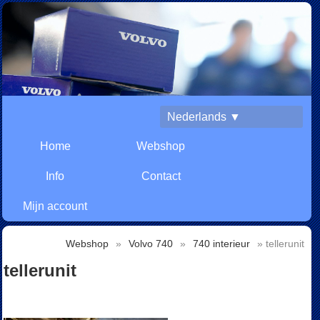
Nederlands ▼
Home
Webshop
Info
Contact
Mijn account
Webshop
»
Volvo 740
»
740 interieur
» tellerunit
tellerunit