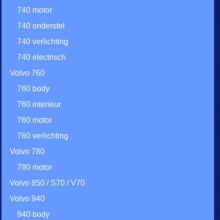
740 motor
740 onderstel
740 verlichting
740 electrisch
Volvo 760
760 body
760 interieur
760 motor
760 verlichting
Volvo 780
780 motor
Volvo 850 / S70 / V70
Volvo 940
940 body