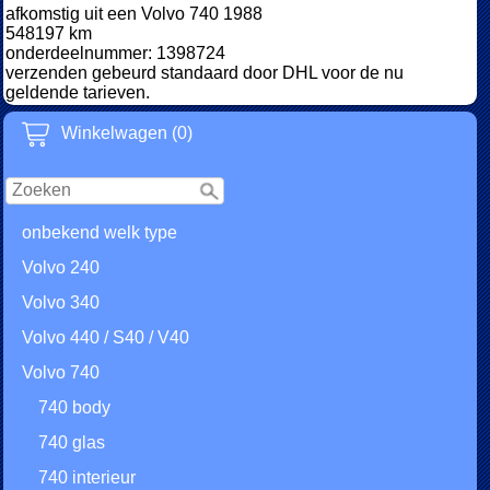
afkomstig uit een Volvo 740 1988
548197 km
onderdeelnummer: 1398724
verzenden gebeurd standaard door DHL voor de nu
geldende tarieven.
Winkelwagen (0)
onbekend welk type
Volvo 240
Volvo 340
Volvo 440 / S40 / V40
Volvo 740
740 body
740 glas
740 interieur