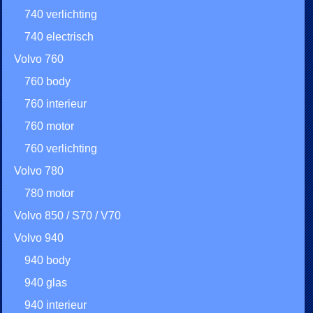
740 verlichting
740 electrisch
Volvo 760
760 body
760 interieur
760 motor
760 verlichting
Volvo 780
780 motor
Volvo 850 / S70 / V70
Volvo 940
940 body
940 glas
940 interieur