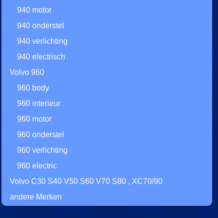
940 motor
940 onderstel
940 verlichting
940 electrisch
Volvo 960
960 body
960 interieur
960 motor
960 onderstel
960 verlichting
960 electric
Volvo C30 S40 V50 S60 V70 S80 , XC70/90
andere Merken