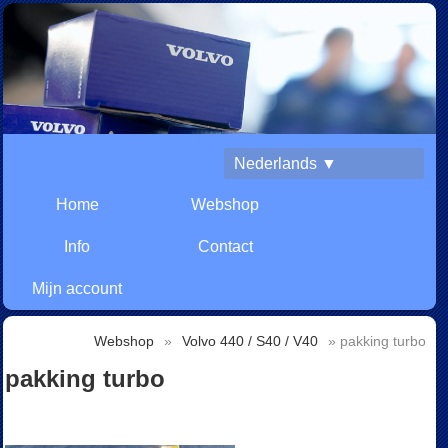
Nederlands ▼
Home
Webshop
Info
Contact
Mijn account
Webshop
»
Volvo 440 / S40 / V40
» pakking turbo
pakking turbo