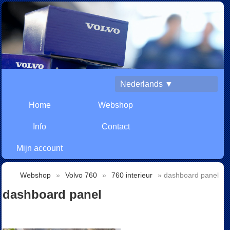
Nederlands ▼
Home
Webshop
Info
Contact
Mijn account
Webshop
»
Volvo 760
»
760 interieur
» dashboard panel
dashboard panel