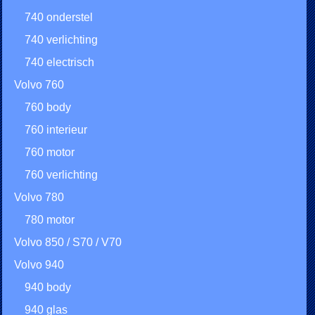
740 onderstel
740 verlichting
740 electrisch
Volvo 760
760 body
760 interieur
760 motor
760 verlichting
Volvo 780
780 motor
Volvo 850 / S70 / V70
Volvo 940
940 body
940 glas