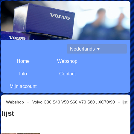
Nederlands ▼
Home
Webshop
Info
Contact
Mijn account
Webshop
»
Volvo C30 S40 V50 S60 V70 S80 , XC70/90
» lijst
lijst