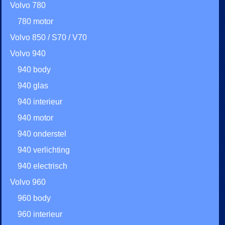
Volvo 780
780 motor
Volvo 850 / S70 / V70
Volvo 940
940 body
940 glas
940 interieur
940 motor
940 onderstel
940 verlichting
940 electrisch
Volvo 960
960 body
960 interieur