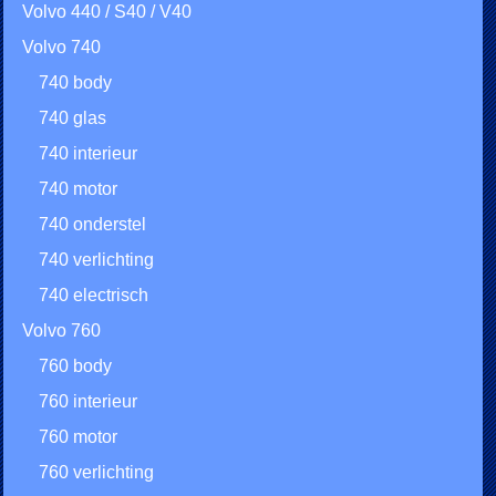
Volvo 440 / S40 / V40
Volvo 740
740 body
740 glas
740 interieur
740 motor
740 onderstel
740 verlichting
740 electrisch
Volvo 760
760 body
760 interieur
760 motor
760 verlichting