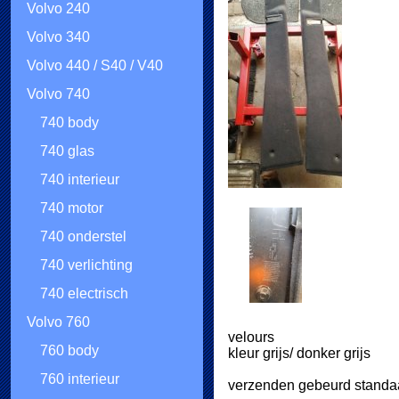
Volvo 240
Volvo 340
Volvo 440 / S40 / V40
Volvo 740
740 body
740 glas
740 interieur
740 motor
740 onderstel
740 verlichting
740 electrisch
Volvo 760
velours
760 body
kleur grijs/ donker grijs
760 interieur
verzenden gebeurd standaa