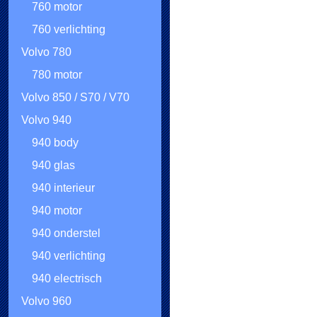
760 motor
760 verlichting
Volvo 780
780 motor
Volvo 850 / S70 / V70
Volvo 940
940 body
940 glas
940 interieur
940 motor
940 onderstel
940 verlichting
940 electrisch
Volvo 960