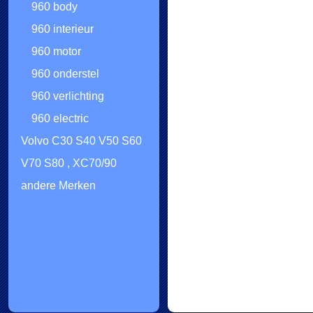
960 body
960 interieur
960 motor
960 onderstel
960 verlichting
960 electric
Volvo C30 S40 V50 S60
V70 S80 , XC70/90
andere Merken