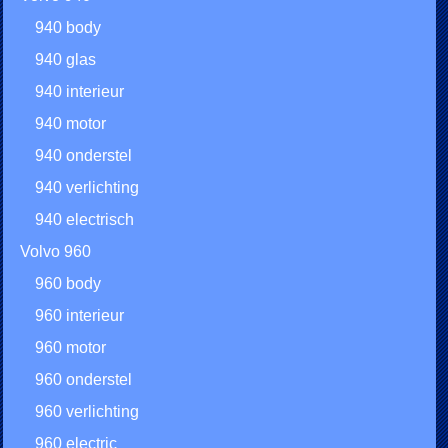
940 body
940 glas
940 interieur
940 motor
940 onderstel
940 verlichting
940 electrisch
Volvo 960
960 body
960 interieur
960 motor
960 onderstel
960 verlichting
960 electric