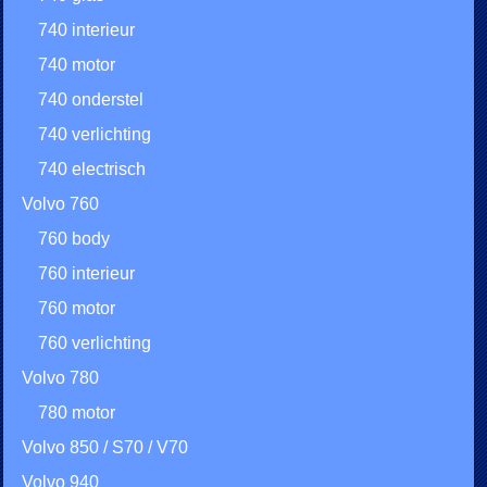
740 interieur
740 motor
740 onderstel
740 verlichting
740 electrisch
Volvo 760
760 body
760 interieur
760 motor
760 verlichting
Volvo 780
780 motor
Volvo 850 / S70 / V70
Volvo 940