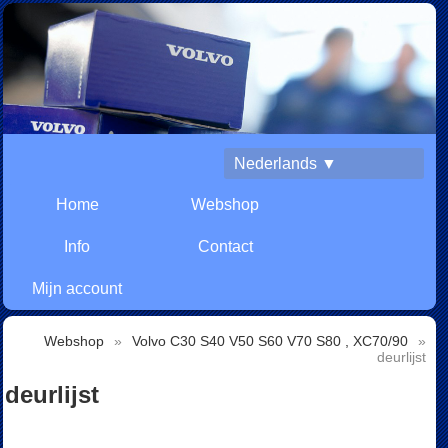
Nederlands ▼
Home
Webshop
Info
Contact
Mijn account
Webshop
»
Volvo C30 S40 V50 S60 V70 S80 , XC70/90
»
deurlijst
deurlijst