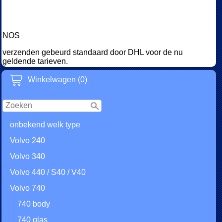
NOS
verzenden gebeurd standaard door DHL voor de nu
geldende tarieven.
Winkelwagen (0)
onbekend welk type
Volvo 240
Volvo 340
Volvo 440 / S40 / V40
Volvo 740
740 body
740 glas