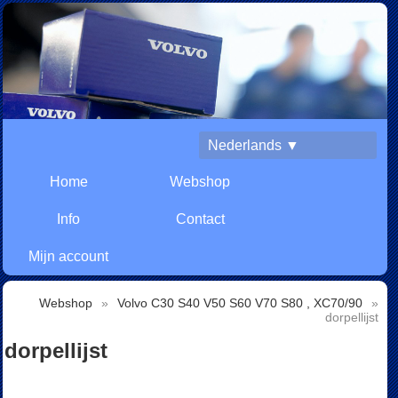
Nederlands ▼
Home
Webshop
Info
Contact
Mijn account
Webshop
»
Volvo C30 S40 V50 S60 V70 S80 , XC70/90
»
dorpellijst
dorpellijst