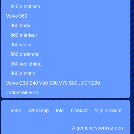
940 electrisch
Volvo 960
960 body
960 interieur
960 motor
960 onderstel
960 verlichting
960 electric
Volvo C30 S40 V50 S60 V70 S80 , XC70/90
andere Merken
Home
Webshop
Info
Contact
Mijn account
Algemene voorwaarden