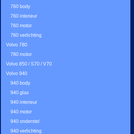
760 body
760 interieur
760 motor
760 verlichting
Volvo 780
780 motor
Volvo 850 / S70 / V70
Volvo 940
940 body
940 glas
940 interieur
940 motor
940 onderstel
940 verlichting