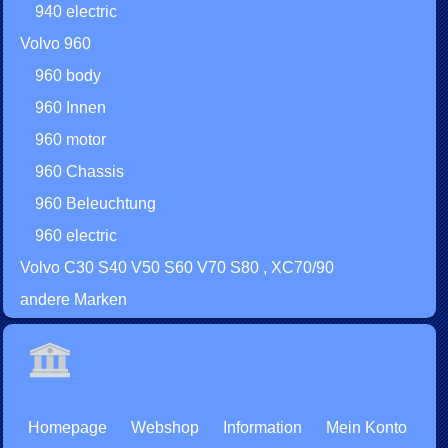
940 electric
Volvo 960
960 body
960 Innen
960 motor
960 Chassis
960 Beleuchtung
960 electric
Volvo C30 S40 V50 S60 V70 S80 , XC70/90
andere Marken
Homepage
Webshop
Information
Mein Konto