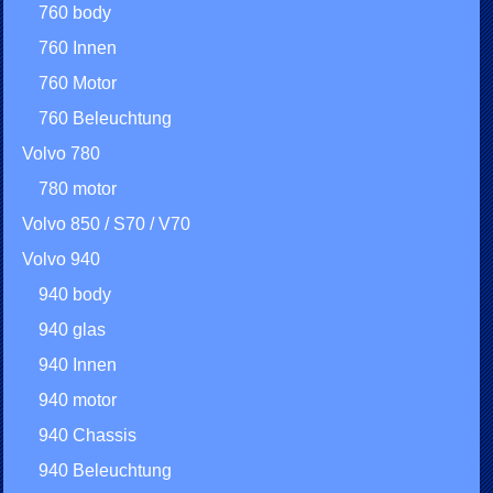
760 body
760 Innen
760 Motor
760 Beleuchtung
Volvo 780
780 motor
Volvo 850 / S70 / V70
Volvo 940
940 body
940 glas
940 Innen
940 motor
940 Chassis
940 Beleuchtung