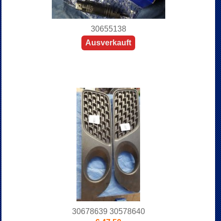
30655138
Ausverkauft
30678639 30578640