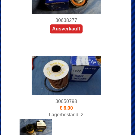
30638277
Ausverkauft
30650798
€ 6,00
Lagerbestand: 2