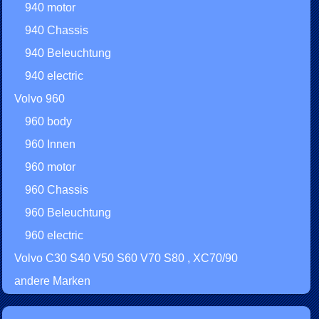
940 motor
940 Chassis
940 Beleuchtung
940 electric
Volvo 960
960 body
960 Innen
960 motor
960 Chassis
960 Beleuchtung
960 electric
Volvo C30 S40 V50 S60 V70 S80 , XC70/90
andere Marken