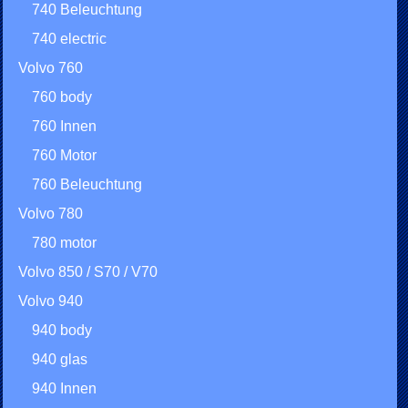
740 Beleuchtung
740 electric
Volvo 760
760 body
760 Innen
760 Motor
760 Beleuchtung
Volvo 780
780 motor
Volvo 850 / S70 / V70
Volvo 940
940 body
940 glas
940 Innen