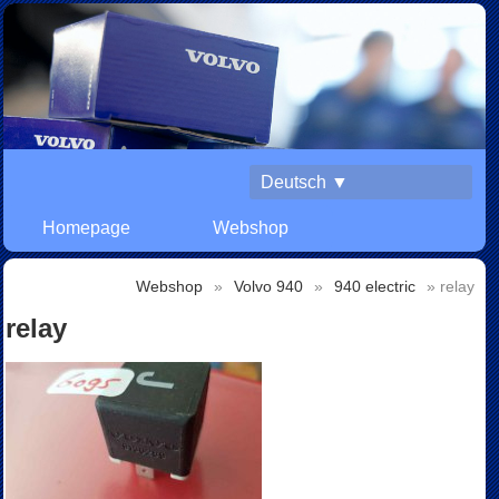
Deutsch ▼
Homepage
Webshop
Webshop
»
Volvo 940
»
940 electric
» relay
relay