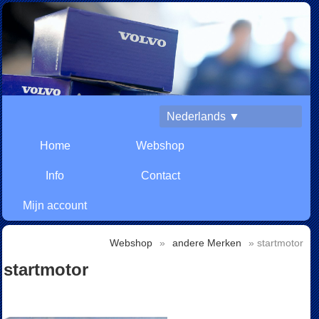
Nederlands ▼
Home
Webshop
Info
Contact
Mijn account
Webshop
»
andere Merken
» startmotor
startmotor