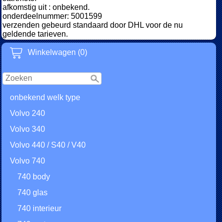
afkomstig uit : onbekend.
onderdeelnummer: 5001599
verzenden gebeurd standaard door DHL voor de nu
geldende tarieven.
Winkelwagen (0)
onbekend welk type
Volvo 240
Volvo 340
Volvo 440 / S40 / V40
Volvo 740
740 body
740 glas
740 interieur