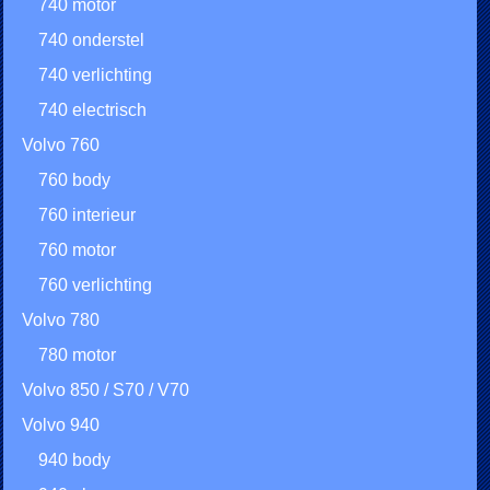
740 motor
740 onderstel
740 verlichting
740 electrisch
Volvo 760
760 body
760 interieur
760 motor
760 verlichting
Volvo 780
780 motor
Volvo 850 / S70 / V70
Volvo 940
940 body