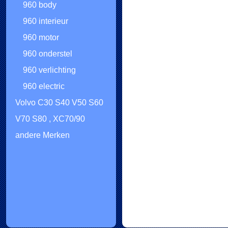
960 body
960 interieur
960 motor
960 onderstel
960 verlichting
960 electric
Volvo C30 S40 V50 S60
V70 S80 , XC70/90
andere Merken