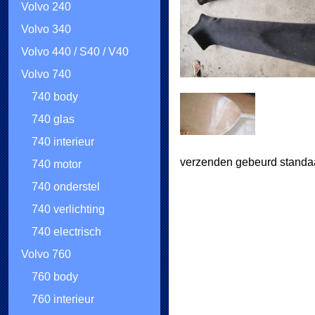
Volvo 240
Volvo 340
Volvo 440 / S40 / V40
Volvo 740
740 body
740 glas
740 interieur
verzenden gebeurd standaa
740 motor
740 onderstel
740 verlichting
740 electrisch
Volvo 760
760 body
760 interieur