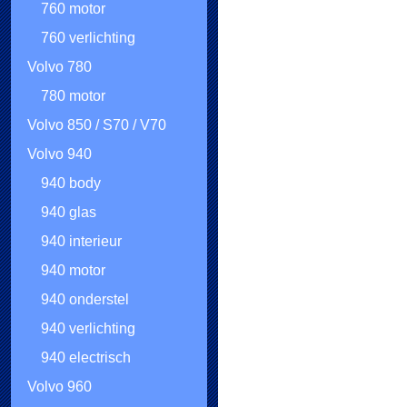
760 motor
760 verlichting
Volvo 780
780 motor
Volvo 850 / S70 / V70
Volvo 940
940 body
940 glas
940 interieur
940 motor
940 onderstel
940 verlichting
940 electrisch
Volvo 960