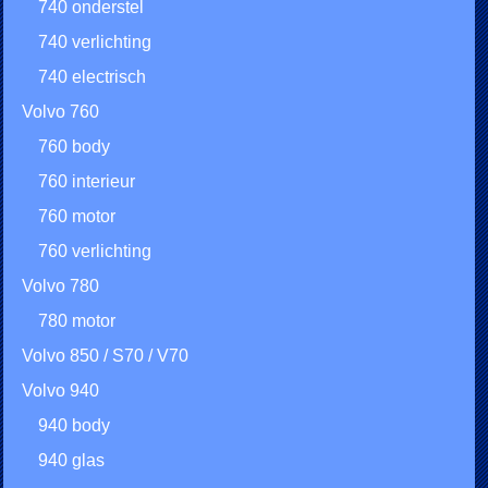
740 onderstel
740 verlichting
740 electrisch
Volvo 760
760 body
760 interieur
760 motor
760 verlichting
Volvo 780
780 motor
Volvo 850 / S70 / V70
Volvo 940
940 body
940 glas