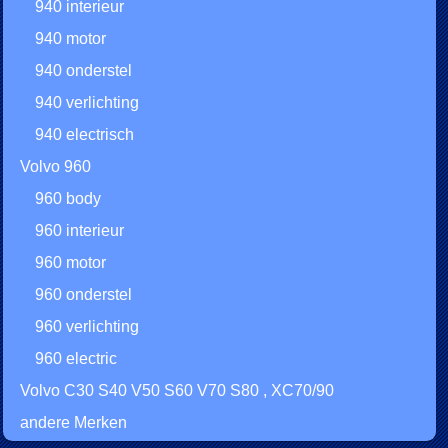
940 interieur
940 motor
940 onderstel
940 verlichting
940 electrisch
Volvo 960
960 body
960 interieur
960 motor
960 onderstel
960 verlichting
960 electric
Volvo C30 S40 V50 S60 V70 S80 , XC70/90
andere Merken