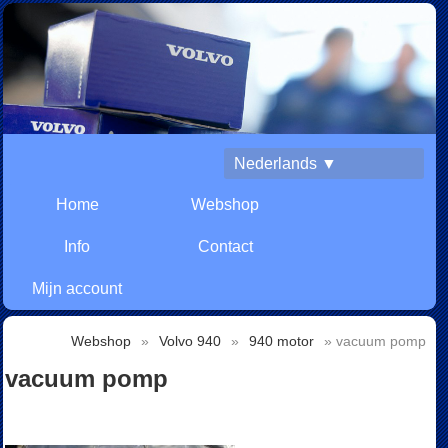
Nederlands ▼
Home
Webshop
Info
Contact
Mijn account
Webshop
»
Volvo 940
»
940 motor
» vacuum pomp
vacuum pomp