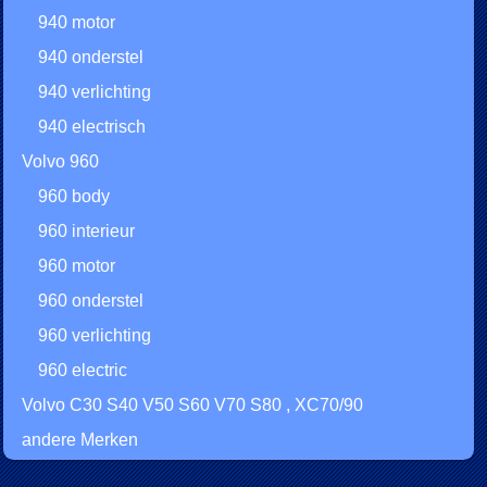
940 motor
940 onderstel
940 verlichting
940 electrisch
Volvo 960
960 body
960 interieur
960 motor
960 onderstel
960 verlichting
960 electric
Volvo C30 S40 V50 S60 V70 S80 , XC70/90
andere Merken