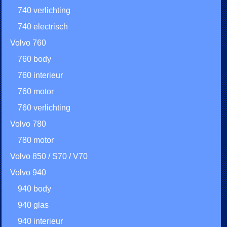
740 verlichting
740 electrisch
Volvo 760
760 body
760 interieur
760 motor
760 verlichting
Volvo 780
780 motor
Volvo 850 / S70 / V70
Volvo 940
940 body
940 glas
940 interieur