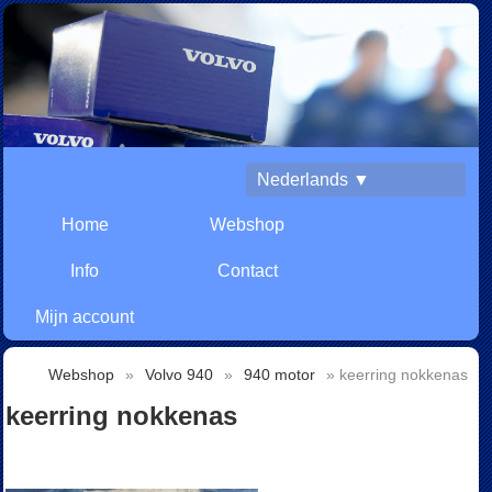
Nederlands ▼
Home
Webshop
Info
Contact
Mijn account
Webshop
»
Volvo 940
»
940 motor
» keerring nokkenas
keerring nokkenas