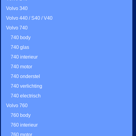
Volvo 340
Volvo 440 / S40 / V40
Volvo 740
740 body
740 glas
740 interieur
740 motor
740 onderstel
740 verlichting
740 electrisch
Volvo 760
760 body
760 interieur
760 motor