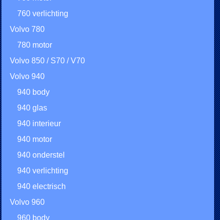
760 verlichting
Volvo 780
780 motor
Volvo 850 / S70 / V70
Volvo 940
940 body
940 glas
940 interieur
940 motor
940 onderstel
940 verlichting
940 electrisch
Volvo 960
960 body