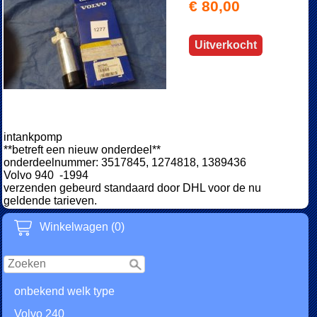
€ 80,00
Uitverkocht
intankpomp
**betreft een nieuw onderdeel**
onderdeelnummer: 3517845, 1274818, 1389436
Volvo 940 -1994
verzenden gebeurd standaard door DHL voor de nu
geldende tarieven.
Winkelwagen (0)
onbekend welk type
Volvo 240