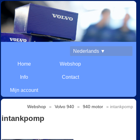
Nederlands ▼
Home
Webshop
Info
Contact
Mijn account
Webshop
»
Volvo 940
»
940 motor
» intankpomp
intankpomp