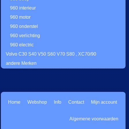
960 interieur
960 motor
960 onderstel
960 verlichting
960 electric
Volvo C30 S40 V50 S60 V70 S80 , XC70/90
andere Merken
Home
Webshop
Info
Contact
Mijn account
Algemene voorwaarden