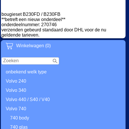
bougieset B230FD / B230FB
**betreft een nieuw onderdeel**
onderdeelnummer: 270746
verzenden gebeurd standaard door DHL voor de nu
geldende tarieven.
Winkelwagen (0)
onbekend welk type
Volvo 240
Volvo 340
Volvo 440 / S40 / V40
Volvo 740
740 body
740 glas