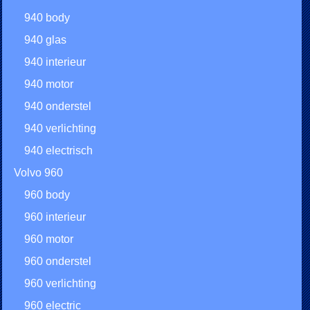
940 body
940 glas
940 interieur
940 motor
940 onderstel
940 verlichting
940 electrisch
Volvo 960
960 body
960 interieur
960 motor
960 onderstel
960 verlichting
960 electric