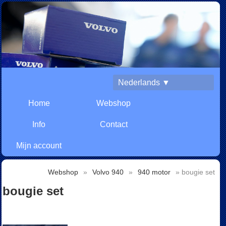
Nederlands ▼
Home
Webshop
Info
Contact
Mijn account
Webshop
»
Volvo 940
»
940 motor
» bougie set
bougie set