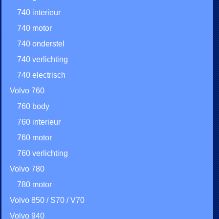
740 interieur
740 motor
740 onderstel
740 verlichting
740 electrisch
Volvo 760
760 body
760 interieur
760 motor
760 verlichting
Volvo 780
780 motor
Volvo 850 / S70 / V70
Volvo 940