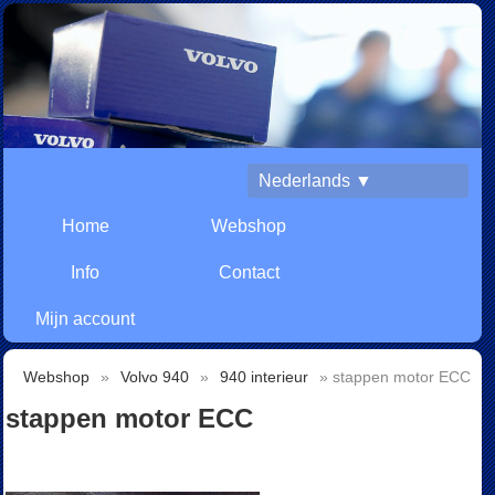
Nederlands ▼
Home
Webshop
Info
Contact
Mijn account
Webshop
»
Volvo 940
»
940 interieur
» stappen motor ECC
stappen motor ECC