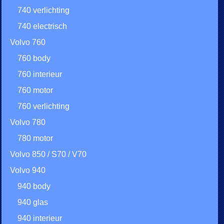
740 verlichting
740 electrisch
Volvo 760
760 body
760 interieur
760 motor
760 verlichting
Volvo 780
780 motor
Volvo 850 / S70 / V70
Volvo 940
940 body
940 glas
940 interieur