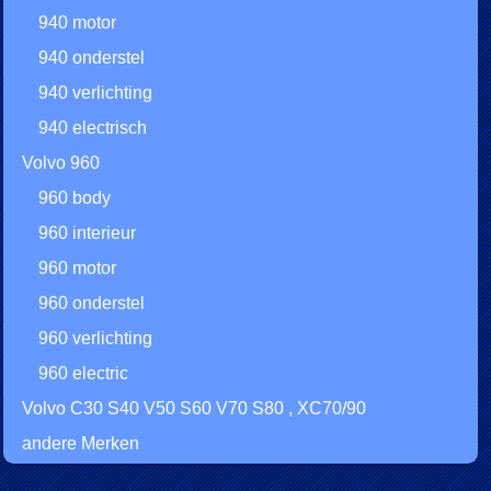
940 motor
940 onderstel
940 verlichting
940 electrisch
Volvo 960
960 body
960 interieur
960 motor
960 onderstel
960 verlichting
960 electric
Volvo C30 S40 V50 S60 V70 S80 , XC70/90
andere Merken