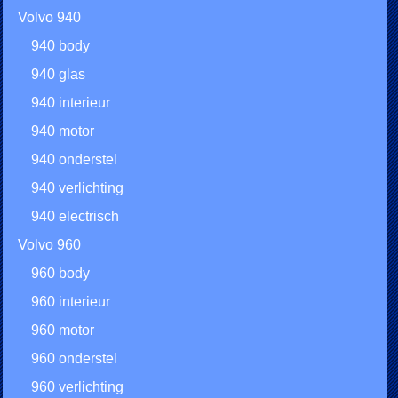
Volvo 940
940 body
940 glas
940 interieur
940 motor
940 onderstel
940 verlichting
940 electrisch
Volvo 960
960 body
960 interieur
960 motor
960 onderstel
960 verlichting