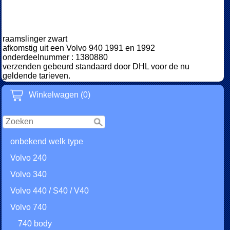
raamslinger zwart
afkomstig uit een Volvo 940 1991 en 1992
onderdeelnummer : 1380880
verzenden gebeurd standaard door DHL voor de nu
geldende tarieven.
Winkelwagen (0)
onbekend welk type
Volvo 240
Volvo 340
Volvo 440 / S40 / V40
Volvo 740
740 body