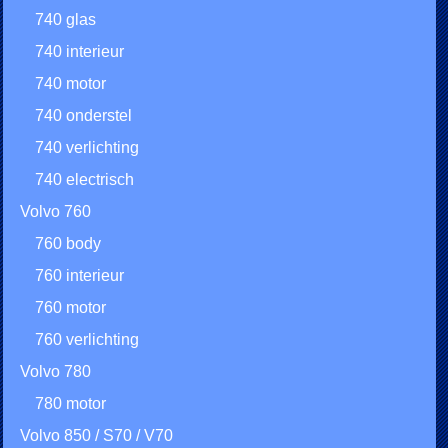
740 glas
740 interieur
740 motor
740 onderstel
740 verlichting
740 electrisch
Volvo 760
760 body
760 interieur
760 motor
760 verlichting
Volvo 780
780 motor
Volvo 850 / S70 / V70