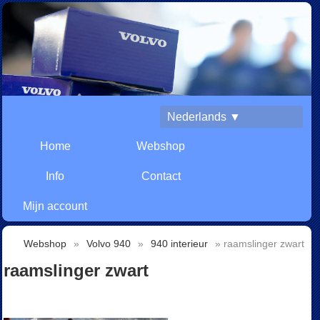
Nederlands ▼
Home
Webshop
Info
Contact
Mijn account
Webshop
»
Volvo 940
»
940 interieur
» raamslinger zwart
raamslinger zwart