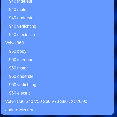
940 interieur
940 motor
940 onderstel
940 verlichting
940 electrisch
Volvo 960
960 body
960 interieur
960 motor
960 onderstel
960 verlichting
960 electric
Volvo C30 S40 V50 S60 V70 S80 , XC70/90
andere Merken