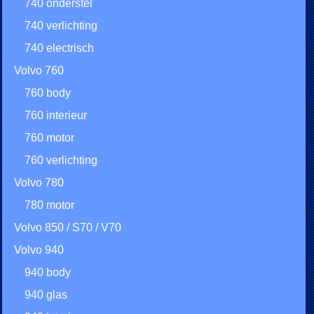
740 onderstel
740 verlichting
740 electrisch
Volvo 760
760 body
760 interieur
760 motor
760 verlichting
Volvo 780
780 motor
Volvo 850 / S70 / V70
Volvo 940
940 body
940 glas