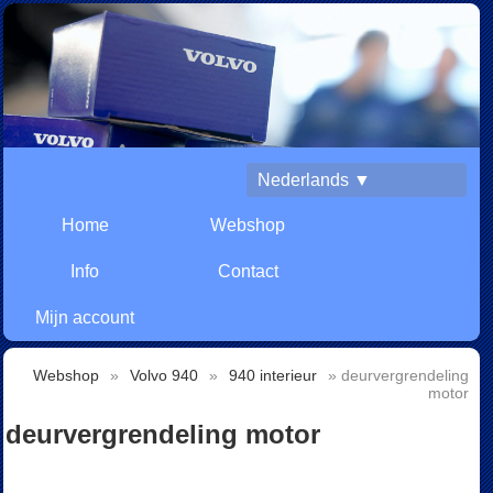
Nederlands ▼
Home
Webshop
Info
Contact
Mijn account
Webshop
»
Volvo 940
»
940 interieur
» deurvergrendeling
motor
deurvergrendeling motor