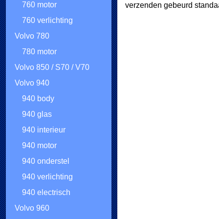
760 motor
verzenden gebeurd standaa
760 verlichting
Volvo 780
780 motor
Volvo 850 / S70 / V70
Volvo 940
940 body
940 glas
940 interieur
940 motor
940 onderstel
940 verlichting
940 electrisch
Volvo 960