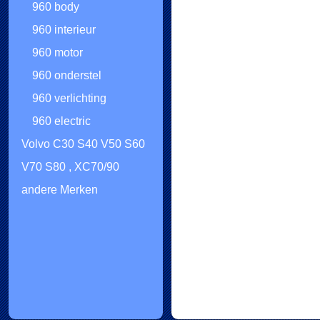
960 body
960 interieur
960 motor
960 onderstel
960 verlichting
960 electric
Volvo C30 S40 V50 S60
V70 S80 , XC70/90
andere Merken