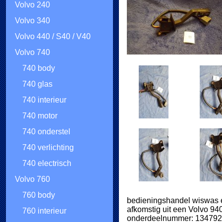
Volvo 240
Volvo 340
Volvo 440 / S40 / V40
Volvo 740
740 body
740 glas
740 interieur
740 motor
740 onderstel
740 verlichting
740 electrisch
Volvo 760
760 body
bedieningshandel wiswas 
afkomstig uit een Volvo 94
760 interieur
onderdeelnummer: 13479