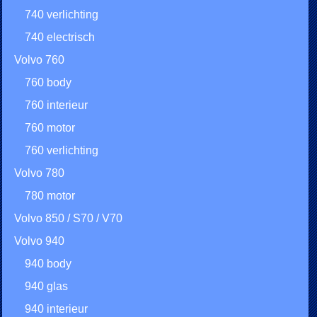
740 verlichting
740 electrisch
Volvo 760
760 body
760 interieur
760 motor
760 verlichting
Volvo 780
780 motor
Volvo 850 / S70 / V70
Volvo 940
940 body
940 glas
940 interieur