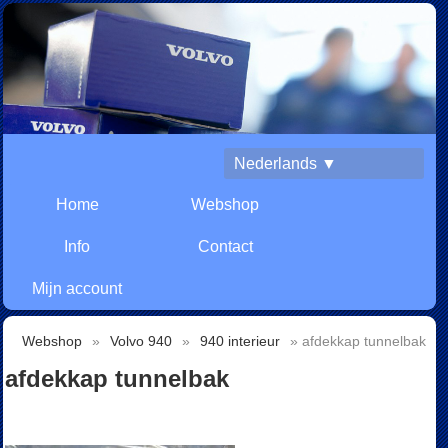
Nederlands ▼
Home
Webshop
Info
Contact
Mijn account
Webshop
»
Volvo 940
»
940 interieur
» afdekkap tunnelbak
afdekkap tunnelbak