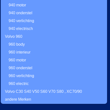
940 motor
940 onderstel
940 verlichting
940 electrisch
Volvo 960
960 body
960 interieur
960 motor
960 onderstel
960 verlichting
960 electric
Volvo C30 S40 V50 S60 V70 S80 , XC70/90
andere Merken