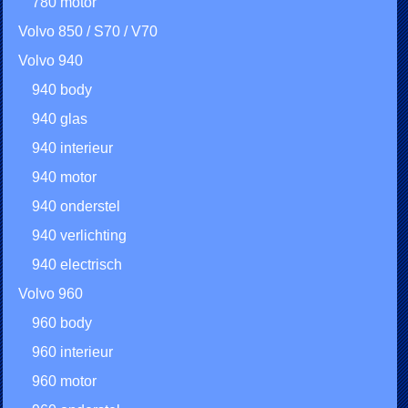
780 motor
Volvo 850 / S70 / V70
Volvo 940
940 body
940 glas
940 interieur
940 motor
940 onderstel
940 verlichting
940 electrisch
Volvo 960
960 body
960 interieur
960 motor