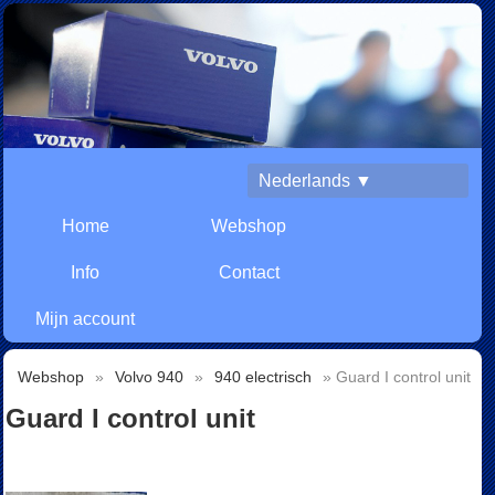
Nederlands ▼
Home
Webshop
Info
Contact
Mijn account
Webshop
»
Volvo 940
»
940 electrisch
» Guard I control unit
Guard I control unit