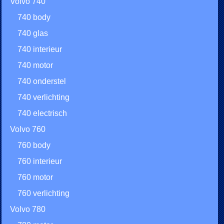
Volvo 740
740 body
740 glas
740 interieur
740 motor
740 onderstel
740 verlichting
740 electrisch
Volvo 760
760 body
760 interieur
760 motor
760 verlichting
Volvo 780