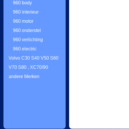
960 body
960 interieur
960 motor
960 onderstel
960 verlichting
960 electric
Volvo C30 S40 V50 S60
V70 S80 , XC70/90
andere Merken