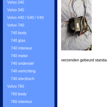
Volvo 240
Volvo 340
Volvo 440 / S40 / V40
Volvo 740
740 body
740 glas
740 interieur
740 motor
verzenden gebeurd standaa
740 onderstel
740 verlichting
740 electrisch
Volvo 760
760 body
760 interieur