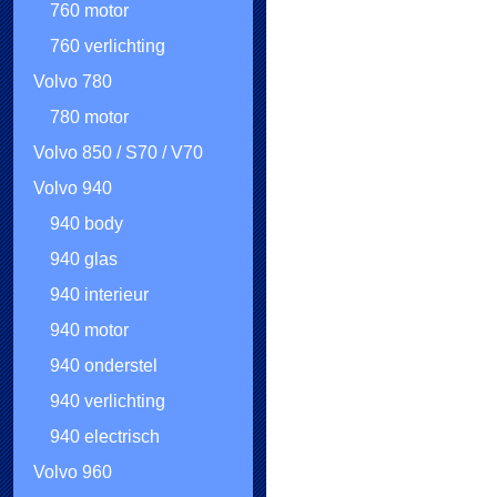
760 motor
760 verlichting
Volvo 780
780 motor
Volvo 850 / S70 / V70
Volvo 940
940 body
940 glas
940 interieur
940 motor
940 onderstel
940 verlichting
940 electrisch
Volvo 960