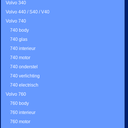
Volvo 340
Volvo 440 / S40 / V40
Volvo 740
740 body
740 glas
740 interieur
740 motor
740 onderstel
740 verlichting
740 electrisch
Volvo 760
760 body
760 interieur
760 motor