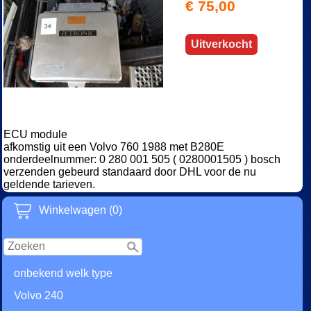
€ 75,00
Uitverkocht
ECU module
afkomstig uit een Volvo 760 1988 met B280E
onderdeelnummer: 0 280 001 505 ( 0280001505 ) bosch
verzenden gebeurd standaard door DHL voor de nu
geldende tarieven.
Winkelwagen (0)
onbekend welk type
Volvo 240