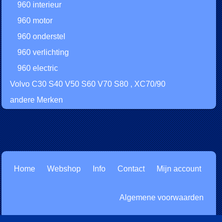
960 interieur
960 motor
960 onderstel
960 verlichting
960 electric
Volvo C30 S40 V50 S60 V70 S80 , XC70/90
andere Merken
Home
Webshop
Info
Contact
Mijn account
Algemene voorwaarden