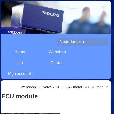
Nederlands ▼
Home
Webshop
Info
Contact
Mijn account
Webshop
»
Volvo 760
»
760 motor
» ECU module
ECU module