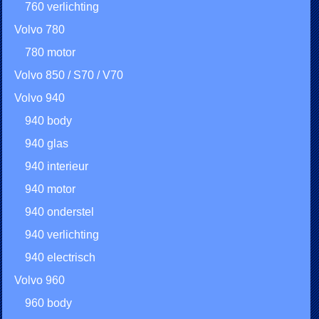
760 verlichting
Volvo 780
780 motor
Volvo 850 / S70 / V70
Volvo 940
940 body
940 glas
940 interieur
940 motor
940 onderstel
940 verlichting
940 electrisch
Volvo 960
960 body