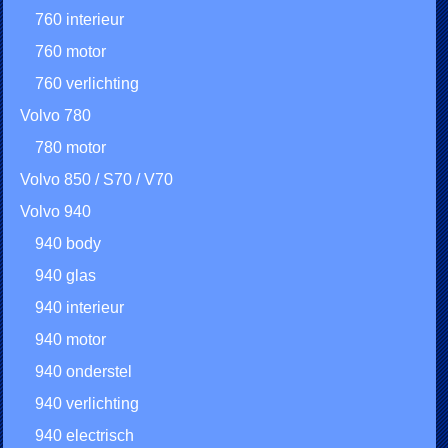
760 interieur
760 motor
760 verlichting
Volvo 780
780 motor
Volvo 850 / S70 / V70
Volvo 940
940 body
940 glas
940 interieur
940 motor
940 onderstel
940 verlichting
940 electrisch