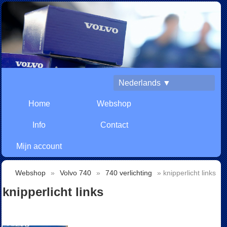
Nederlands ▼
Home
Webshop
Info
Contact
Mijn account
Webshop
»
Volvo 740
»
740 verlichting
» knipperlicht links
knipperlicht links