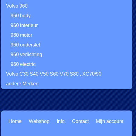
Volvo 960
960 body
960 interieur
960 motor
960 onderstel
960 verlichting
960 electric
Volvo C30 S40 V50 S60 V70 S80 , XC70/90
andere Merken
Home
Webshop
Info
Contact
Mijn account