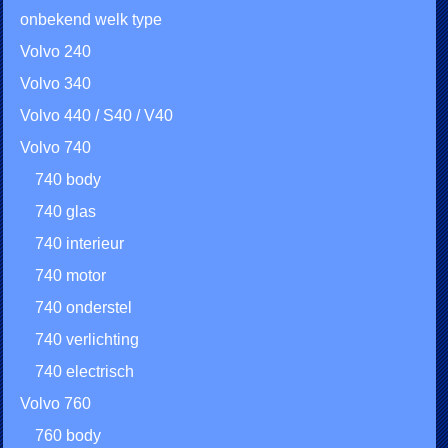
onbekend welk type
Volvo 240
Volvo 340
Volvo 440 / S40 / V40
Volvo 740
740 body
740 glas
740 interieur
740 motor
740 onderstel
740 verlichting
740 electrisch
Volvo 760
760 body