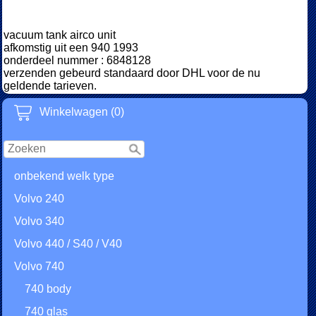
vacuum tank airco unit
afkomstig uit een 940 1993
onderdeel nummer : 6848128
verzenden gebeurd standaard door DHL voor de nu
geldende tarieven.
Winkelwagen (0)
onbekend welk type
Volvo 240
Volvo 340
Volvo 440 / S40 / V40
Volvo 740
740 body
740 glas