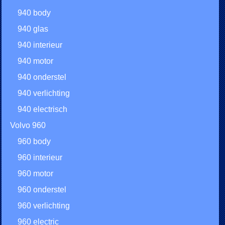
940 body
940 glas
940 interieur
940 motor
940 onderstel
940 verlichting
940 electrisch
Volvo 960
960 body
960 interieur
960 motor
960 onderstel
960 verlichting
960 electric