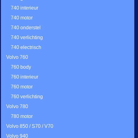
740 interieur
740 motor
740 onderstel
740 verlichting
740 electrisch
Volvo 760
760 body
760 interieur
760 motor
760 verlichting
Volvo 780
780 motor
Volvo 850 / S70 / V70
Volvo 940