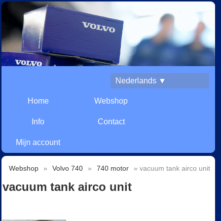
Nederlands ▼
Home
Webshop
Info
Contact
Mijn account
Webshop
»
Volvo 740
»
740 motor
» vacuum tank airco unit
vacuum tank airco unit