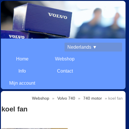
Nederlands ▼
Home
Webshop
Info
Contact
Mijn account
Webshop
»
Volvo 740
»
740 motor
» koel fan
koel fan