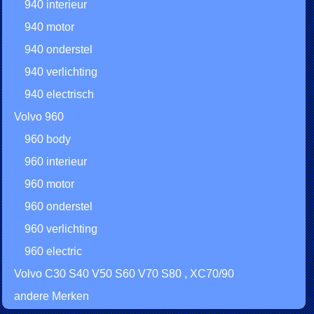
940 interieur
940 motor
940 onderstel
940 verlichting
940 electrisch
Volvo 960
960 body
960 interieur
960 motor
960 onderstel
960 verlichting
960 electric
Volvo C30 S40 V50 S60 V70 S80 , XC70/90
andere Merken