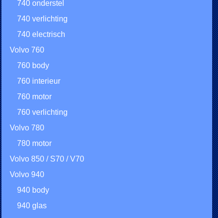
740 onderstel
740 verlichting
740 electrisch
Volvo 760
760 body
760 interieur
760 motor
760 verlichting
Volvo 780
780 motor
Volvo 850 / S70 / V70
Volvo 940
940 body
940 glas