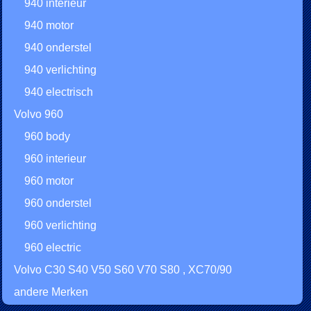
940 interieur
940 motor
940 onderstel
940 verlichting
940 electrisch
Volvo 960
960 body
960 interieur
960 motor
960 onderstel
960 verlichting
960 electric
Volvo C30 S40 V50 S60 V70 S80 , XC70/90
andere Merken