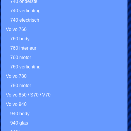
740 onderstel
740 verlichting
740 electrisch
Volvo 760
760 body
760 interieur
760 motor
760 verlichting
Volvo 780
780 motor
Volvo 850 / S70 / V70
Volvo 940
940 body
940 glas