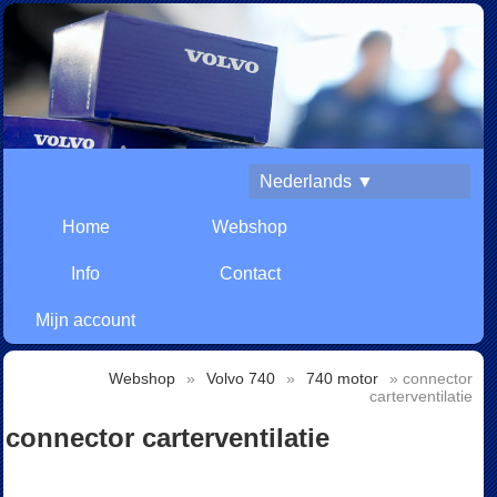
Nederlands ▼
Home
Webshop
Info
Contact
Mijn account
Webshop
»
Volvo 740
»
740 motor
» connector
carterventilatie
connector carterventilatie