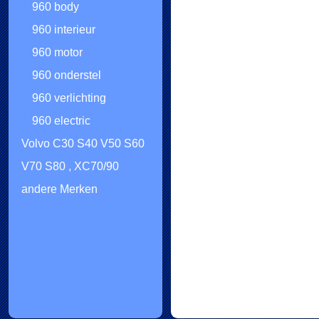
960 body
960 interieur
960 motor
960 onderstel
960 verlichting
960 electric
Volvo C30 S40 V50 S60
V70 S80 , XC70/90
andere Merken