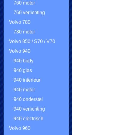
760 motor
760 verlichting
Volvo 780
780 motor
Volvo 850 / S70 / V70
Volvo 940
940 body
940 glas
940 interieur
940 motor
940 onderstel
940 verlichting
940 electrisch
Volvo 960