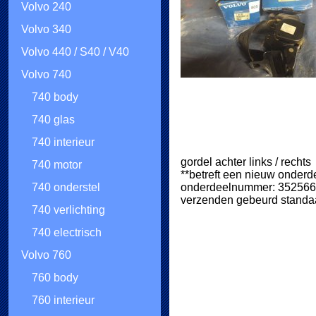
Volvo 240
Volvo 340
Volvo 440 / S40 / V40
Volvo 740
740 body
740 glas
740 interieur
gordel achter links / rechts
740 motor
**betreft een nieuw onder
onderdeelnummer: 352566
740 onderstel
verzenden gebeurd standaa
740 verlichting
740 electrisch
Volvo 760
760 body
760 interieur